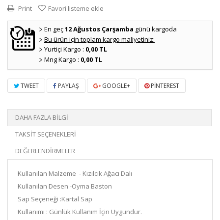
Print
Favori listeme ekle
En geç
12 Ağustos Çarşamba
günü kargoda
Bu ürün için toplam kargo maliyetiniz:
Yurtiçi Kargo :
0,00 TL
Mng Kargo :
0,00 TL
TWEET
PAYLAŞ
GOOGLE+
PINTEREST
DAHA FAZLA BILGI
TAKSIT SEÇENEKLERI
DEĞERLENDIRMELER
Kullanılan Malzeme - Kızılcık Ağacı Dalı
Kullanılan Desen -Oyma Baston
Sap Seçeneği :Kartal Sap
Kullanımı : Günlük Kullanım İçin Uygundur.