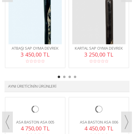
ATBAŞI SAP OYMA DEVREK
KARTAL SAP OYMA DEVREK
BASTON OYM001
BASTONU OYM003
3 450,00 TL
3 250,00 TL
AYNI ÜRETICININ ÜRÜNLERI
ASA BASTON ASA 005
ASA BASTON ASA 006
4 750,00 TL
4 450,00 TL