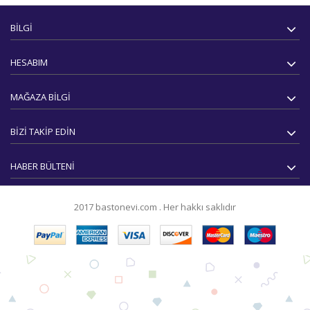
BILGI
HESABIM
MAĞAZA BILGI
BIZI TAKIP EDIN
HABER BÜLTENI
2017
bastonevi.com
.
Her hakkı saklıdır